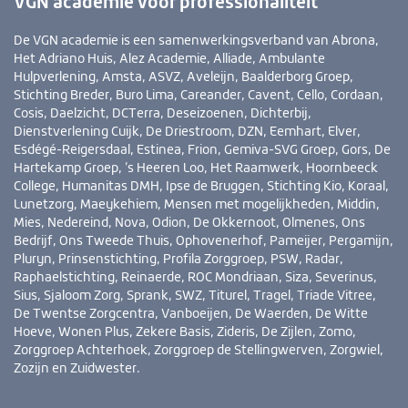
VGN academie voor professionaliteit
De VGN academie is een samenwerkingsverband van Abrona,
Het Adriano Huis, Alez Academie, Alliade, Ambulante
Hulpverlening, Amsta, ASVZ, Aveleijn, Baalderborg Groep,
Stichting Breder, Buro Lima, Careander, Cavent, Cello, Cordaan,
Cosis, Daelzicht, DCTerra, Deseizoenen, Dichterbij,
Dienstverlening Cuijk, De Driestroom, DZN, Eemhart, Elver,
Esdégé-Reigersdaal, Estinea, Frion, Gemiva-SVG Groep, Gors, De
Hartekamp Groep, ’s Heeren Loo, Het Raamwerk, Hoornbeeck
College, Humanitas DMH, Ipse de Bruggen, Stichting Kio, Koraal,
Lunetzorg, Maeykehiem, Mensen met mogelijkheden, Middin,
Mies, Nedereind, Nova, Odion, De Okkernoot, Olmenes, Ons
Bedrijf, Ons Tweede Thuis, Ophovenerhof, Pameijer, Pergamijn,
Pluryn, Prinsenstichting, Profila Zorggroep, PSW, Radar,
Raphaelstichting, Reinaerde, ROC Mondriaan, Siza, Severinus,
Sius, Sjaloom Zorg, Sprank, SWZ, Titurel, Tragel, Triade Vitree,
De Twentse Zorgcentra, Vanboeijen, De Waerden, De Witte
Hoeve, Wonen Plus, Zekere Basis, Zideris, De Zijlen, Zomo,
Zorggroep Achterhoek, Zorggroep de Stellingwerven, Zorgwiel,
Zozijn en Zuidwester.
Bezoek