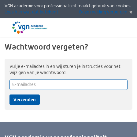
VGN academie voor professionaliteit maakt gebruik van cookies.
Lees hier wat dat betekent
.
Deze melding verbergen
Menu
Inlogg
Wachtwoord vergeten?
Vul je e-mailadres in en wij sturen je instructies voor het
wijzigen van je wachtwoord.
E-
mailadres
(verplicht)
Verzenden