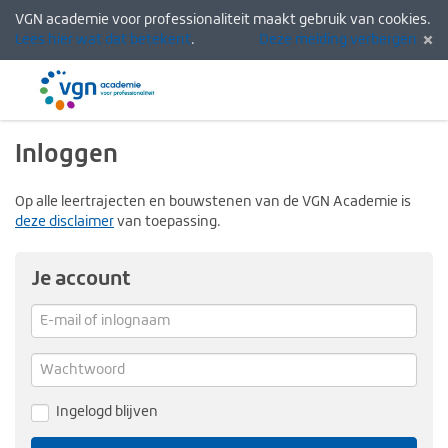
VGN academie voor professionaliteit maakt gebruik van cookies.
Lees hier wat dat betekent
.
Deze melding verbergen
Menu
Inlogg
Inloggen
Op alle leertrajecten en bouwstenen van de VGN Academie is
deze disclaimer
van toepassing.
Je account
E-
mail
Verg
me
of
Wachtwoord
inlognaam
Ingelogd blijven