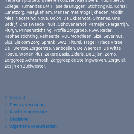
Hartekamp Groep, ’s Heeren Loo, Het Raamwerk, Hoornbeeck
College, Humanitas DMH, Ipse de Bruggen, Stichting Kio, Koraal,
Lunetzorg, Maeykehiem, Mensen met mogelijkheden, Middin,
Mies, Nedereind, Nova, Odion, De Okkernoot, Olmenes, Ons
Bedrijf, Ons Tweede Thuis, Ophovenerhof, Pameijer, Pergamijn,
Pluryn, Prinsenstichting, Profila Zorggroep, PSW, Radar,
Raphaelstichting, Reinaerde, ROC Mondriaan, Siza, Severinus,
Sius, Sjaloom Zorg, Sprank, SWZ, Titurel, Tragel, Triade Vitree,
De Twentse Zorgcentra, Vanboeijen, De Waerden, De Witte
Hoeve, Wonen Plus, Zekere Basis, Zideris, De Zijlen, Zomo,
Zorggroep Achterhoek, Zorggroep de Stellingwerven, Zorgwiel,
Zozijn en Zuidwester.
Bezoek
YouTube
LinkedIn
ook
eens
Contact
Privacy verklaring
Klachtenprocedure
Disclaimer
Algemene voorwaarden