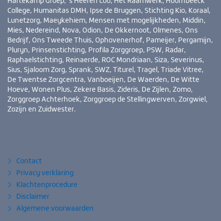
Hartekamp Groep, ’s Heeren Loo, Het Raamwerk, Hoornbeeck
College, Humanitas DMH, Ipse de Bruggen, Stichting Kio, Koraal,
Lunetzorg, Maeykehiem, Mensen met mogelijkheden, Middin,
Mies, Nedereind, Nova, Odion, De Okkernoot, Olmenes, Ons
Bedrijf, Ons Tweede Thuis, Ophovenerhof, Pameijer, Pergamijn,
Pluryn, Prinsenstichting, Profila Zorggroep, PSW, Radar,
Raphaelstichting, Reinaerde, ROC Mondriaan, Siza, Severinus,
Sius, Sjaloom Zorg, Sprank, SWZ, Titurel, Tragel, Triade Vitree,
De Twentse Zorgcentra, Vanboeijen, De Waerden, De Witte
Hoeve, Wonen Plus, Zekere Basis, Zideris, De Zijlen, Zomo,
Zorggroep Achterhoek, Zorggroep de Stellingwerven, Zorgwiel,
Zozijn en Zuidwester.
Bezoek
YouTube
LinkedIn
ook
eens
Contact
Privacy verklaring
Klachtenprocedure
Disclaimer
Algemene voorwaarden