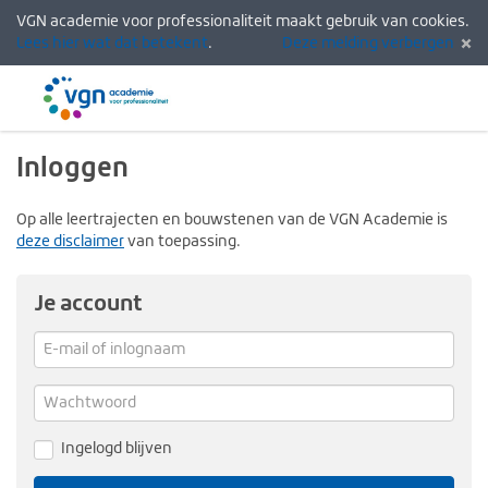
VGN academie voor professionaliteit maakt gebruik van cookies.
Lees hier wat dat betekent
.
Deze melding verbergen
Menu
Inlogg
Inloggen
Op alle leertrajecten en bouwstenen van de VGN Academie is
deze disclaimer
van toepassing.
Je account
E-
mail
Verg
me
of
Wachtwoord
inlognaam
Ingelogd blijven