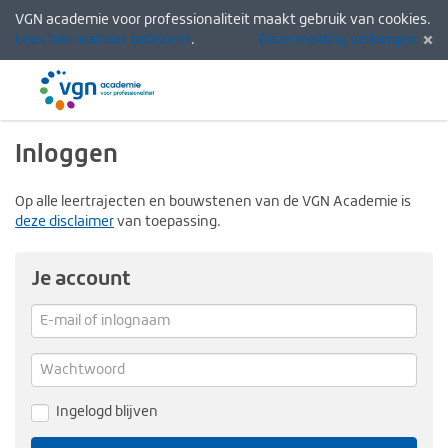
VGN academie voor professionaliteit maakt gebruik van cookies.
Lees hier wat dat betekent
.
Deze melding verbergen
Menu
Inlogg
Inloggen
Op alle leertrajecten en bouwstenen van de VGN Academie is
deze disclaimer
van toepassing.
Je account
E-
mail
Verg
me
of
Wachtwoord
inlognaam
Ingelogd blijven