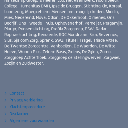
Hartekamp Groep, ’s Heeren Loo, Het Raamwerk, Hoornbeeck
College, Humanitas DMH, Ipse de Bruggen, Stichting Kio, Koraal,
Lunetzorg, Maeykehiem, Mensen met mogelijkheden, Middin,
Mies, Nedereind, Nova, Odion, De Okkernoot, Olmenes, Ons
Bedrijf, Ons Tweede Thuis, Ophovenerhof, Pameijer, Pergamijn,
Pluryn, Prinsenstichting, Profila Zorggroep, PSW, Radar,
Raphaelstichting, Reinaerde, ROC Mondriaan, Siza, Severinus,
Sius, Sjaloom Zorg, Sprank, SWZ, Titurel, Tragel, Triade Vitree,
De Twentse Zorgcentra, Vanboeijen, De Waerden, De Witte
Hoeve, Wonen Plus, Zekere Basis, Zideris, De Zijlen, Zomo,
Zorggroep Achterhoek, Zorggroep de Stellingwerven, Zorgwiel,
Zozijn en Zuidwester.
Bezoek
YouTube
LinkedIn
ook
eens
Contact
Privacy verklaring
Klachtenprocedure
Disclaimer
Algemene voorwaarden