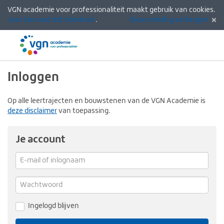
VGN academie voor professionaliteit maakt gebruik van cookies.
Lees hier wat dat betekent
.
Deze melding verbergen
Menu
Inlogg
Inloggen
Op alle leertrajecten en bouwstenen van de VGN Academie is
deze disclaimer
van toepassing.
Je account
E-
mail
Verg
me
of
Wachtwoord
inlognaam
Ingelogd blijven