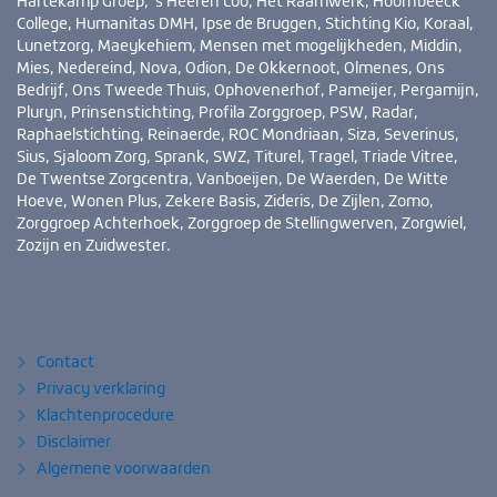
Hartekamp Groep, ’s Heeren Loo, Het Raamwerk, Hoornbeeck
College, Humanitas DMH, Ipse de Bruggen, Stichting Kio, Koraal,
Lunetzorg, Maeykehiem, Mensen met mogelijkheden, Middin,
Mies, Nedereind, Nova, Odion, De Okkernoot, Olmenes, Ons
Bedrijf, Ons Tweede Thuis, Ophovenerhof, Pameijer, Pergamijn,
Pluryn, Prinsenstichting, Profila Zorggroep, PSW, Radar,
Raphaelstichting, Reinaerde, ROC Mondriaan, Siza, Severinus,
Sius, Sjaloom Zorg, Sprank, SWZ, Titurel, Tragel, Triade Vitree,
De Twentse Zorgcentra, Vanboeijen, De Waerden, De Witte
Hoeve, Wonen Plus, Zekere Basis, Zideris, De Zijlen, Zomo,
Zorggroep Achterhoek, Zorggroep de Stellingwerven, Zorgwiel,
Zozijn en Zuidwester.
Bezoek
YouTube
LinkedIn
ook
eens
Contact
Privacy verklaring
Klachtenprocedure
Disclaimer
Algemene voorwaarden