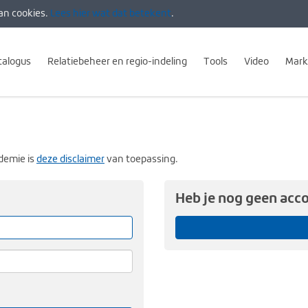
an cookies.
Lees hier wat dat betekent
.
talogus
Relatiebeheer en regio-indeling
Tools
Video
Mark
demie is
deze disclaimer
van toepassing.
Heb je nog geen acc
Vergeet
me