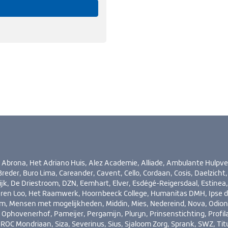
rona, Het Adriano Huis, Alez Academie, Alliade, Ambulante Hulpve
reder, Buro Lima, Careander, Cavent, Cello, Cordaan, Cosis, Daelzicht,
jk, De Driestroom, DZN, Eemhart, Elver, Esdégé-Reigersdaal, Estinea,
eren Loo, Het Raamwerk, Hoornbeeck College, Humanitas DMH, Ipse 
em, Mensen met mogelijkheden, Middin, Mies, Nedereind, Nova, Odion
Ophovenerhof, Pameijer, Pergamijn, Pluryn, Prinsenstichting, Profil
ROC Mondriaan, Siza, Severinus, Sius, Sjaloom Zorg, Sprank, SWZ, Titu