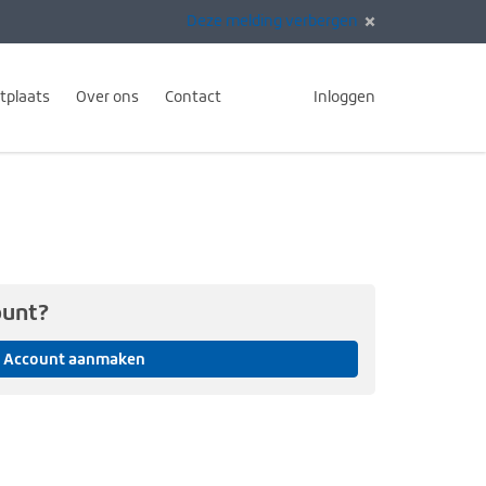
Deze melding verbergen
tplaats
Over ons
Contact
Inloggen
ount?
Account aanmaken