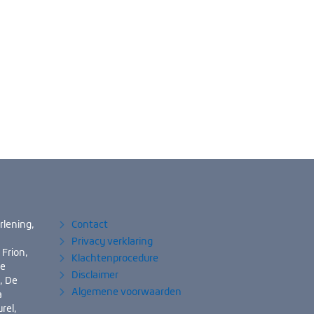
rlening,
Contact
Privacy verklaring
 Frion,
Klachtenprocedure
de
Disclaimer
, De
Algemene voorwaarden
a
rel,