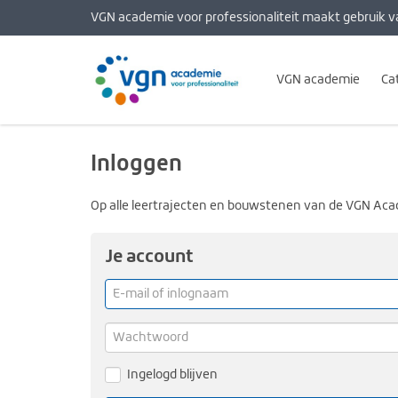
VGN academie voor professionaliteit maakt gebruik v
VGN academie
Ca
Inloggen
Op alle leertrajecten en bouwstenen van de VGN Aca
Je account
E-
mail
of
Wachtwoord
inlognaam
Ingelogd blijven