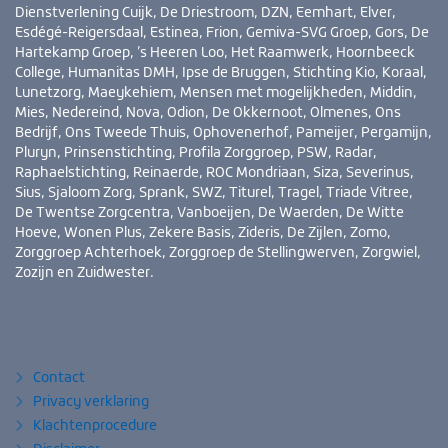
Dienstverlening Cuijk, De Driestroom, DZN, Eemhart, Elver,
Esdégé-Reigersdaal, Estinea, Frion, Gemiva-SVG Groep, Gors, De
Hartekamp Groep, ’s Heeren Loo, Het Raamwerk, Hoornbeeck
College, Humanitas DMH, Ipse de Bruggen, Stichting Kio, Koraal,
Lunetzorg, Maeykehiem, Mensen met mogelijkheden, Middin,
Mies, Nedereind, Nova, Odion, De Okkernoot, Olmenes, Ons
Bedrijf, Ons Tweede Thuis, Ophovenerhof, Pameijer, Pergamijn,
Pluryn, Prinsenstichting, Profila Zorggroep, PSW, Radar,
Raphaelstichting, Reinaerde, ROC Mondriaan, Siza, Severinus,
Sius, Sjaloom Zorg, Sprank, SWZ, Titurel, Tragel, Triade Vitree,
De Twentse Zorgcentra, Vanboeijen, De Waerden, De Witte
Hoeve, Wonen Plus, Zekere Basis, Zideris, De Zijlen, Zomo,
Zorggroep Achterhoek, Zorggroep de Stellingwerven, Zorgwiel,
Zozijn en Zuidwester.
Bezoek
YouTube
LinkedIn
ook
eens
Contact
Privacy verklaring
Klachtenprocedure