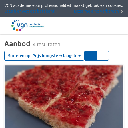
VGN academie voor professionaliteit maakt gebruik van cookies.
Lees hier wat dat betekent
.
Deze melding verbergen
Menu
Inlogg
Aanbod
4 resultaten
Tegels
Lijst
Sorteren op: Prijs hoogste → laagste