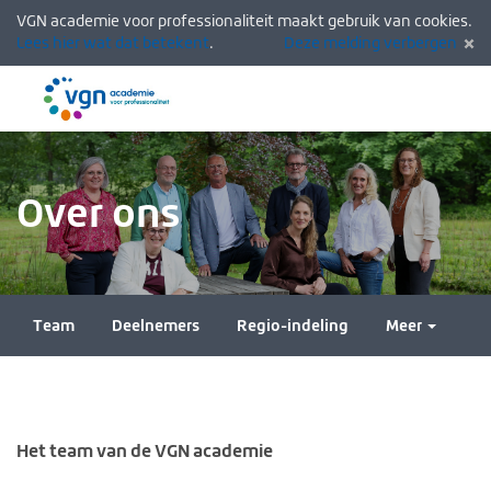
VGN academie voor professionaliteit maakt gebruik van cookies.
Lees hier wat dat betekent
.
Deze melding verbergen
Menu
Inlogg
Over ons
Team
Deelnemers
Regio-indeling
Meer
Het team van de VGN academie