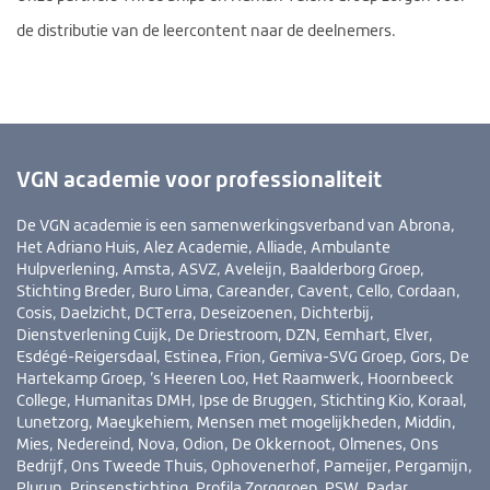
de distributie van de leercontent naar de deelnemers.
VGN academie voor professionaliteit
De VGN academie is een samenwerkingsverband van Abrona,
Het Adriano Huis, Alez Academie, Alliade, Ambulante
Hulpverlening, Amsta, ASVZ, Aveleijn, Baalderborg Groep,
Stichting Breder, Buro Lima, Careander, Cavent, Cello, Cordaan,
Cosis, Daelzicht, DCTerra, Deseizoenen, Dichterbij,
Dienstverlening Cuijk, De Driestroom, DZN, Eemhart, Elver,
Esdégé-Reigersdaal, Estinea, Frion, Gemiva-SVG Groep, Gors, De
Hartekamp Groep, ’s Heeren Loo, Het Raamwerk, Hoornbeeck
College, Humanitas DMH, Ipse de Bruggen, Stichting Kio, Koraal,
Lunetzorg, Maeykehiem, Mensen met mogelijkheden, Middin,
Mies, Nedereind, Nova, Odion, De Okkernoot, Olmenes, Ons
Bedrijf, Ons Tweede Thuis, Ophovenerhof, Pameijer, Pergamijn,
Pluryn, Prinsenstichting, Profila Zorggroep, PSW, Radar,