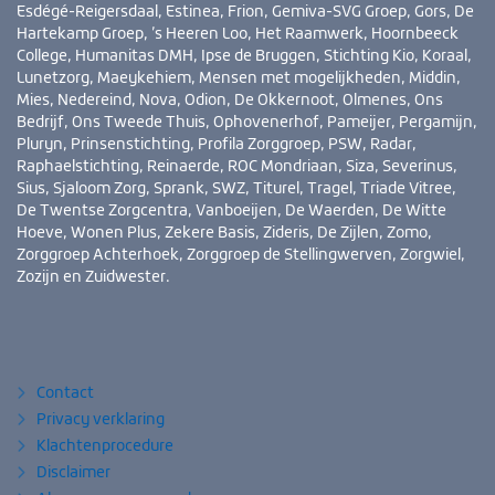
Esdégé-Reigersdaal, Estinea, Frion, Gemiva-SVG Groep, Gors, De
Hartekamp Groep, ’s Heeren Loo, Het Raamwerk, Hoornbeeck
College, Humanitas DMH, Ipse de Bruggen, Stichting Kio, Koraal,
Lunetzorg, Maeykehiem, Mensen met mogelijkheden, Middin,
Mies, Nedereind, Nova, Odion, De Okkernoot, Olmenes, Ons
Bedrijf, Ons Tweede Thuis, Ophovenerhof, Pameijer, Pergamijn,
Pluryn, Prinsenstichting, Profila Zorggroep, PSW, Radar,
Raphaelstichting, Reinaerde, ROC Mondriaan, Siza, Severinus,
Sius, Sjaloom Zorg, Sprank, SWZ, Titurel, Tragel, Triade Vitree,
De Twentse Zorgcentra, Vanboeijen, De Waerden, De Witte
Hoeve, Wonen Plus, Zekere Basis, Zideris, De Zijlen, Zomo,
Zorggroep Achterhoek, Zorggroep de Stellingwerven, Zorgwiel,
Zozijn en Zuidwester.
Bezoek
YouTube
LinkedIn
ook
eens
Contact
Privacy verklaring
Klachtenprocedure
Disclaimer