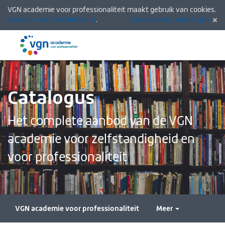
VGN academie voor professionaliteit maakt gebruik van cookies.
Lees hier wat dat betekent
.
Deze melding verbergen
Menu
Inlogg
Catalogus
Het complete aanbod van de VGN
academie voor zelfstandigheid en
voor professionaliteit
VGN academie voor professionaliteit
Meer