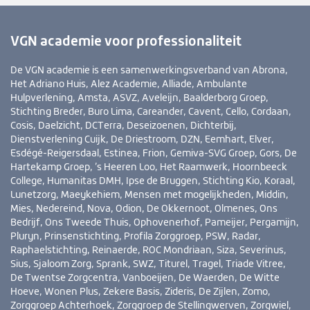
VGN academie voor professionaliteit
De VGN academie is een samenwerkingsverband van Abrona,
Het Adriano Huis, Alez Academie, Alliade, Ambulante
Hulpverlening, Amsta, ASVZ, Aveleijn, Baalderborg Groep,
Stichting Breder, Buro Lima, Careander, Cavent, Cello, Cordaan,
Cosis, Daelzicht, DCTerra, Deseizoenen, Dichterbij,
Dienstverlening Cuijk, De Driestroom, DZN, Eemhart, Elver,
Esdégé-Reigersdaal, Estinea, Frion, Gemiva-SVG Groep, Gors, De
Hartekamp Groep, ’s Heeren Loo, Het Raamwerk, Hoornbeeck
College, Humanitas DMH, Ipse de Bruggen, Stichting Kio, Koraal,
Lunetzorg, Maeykehiem, Mensen met mogelijkheden, Middin,
Mies, Nedereind, Nova, Odion, De Okkernoot, Olmenes, Ons
Bedrijf, Ons Tweede Thuis, Ophovenerhof, Pameijer, Pergamijn,
Pluryn, Prinsenstichting, Profila Zorggroep, PSW, Radar,
Raphaelstichting, Reinaerde, ROC Mondriaan, Siza, Severinus,
Sius, Sjaloom Zorg, Sprank, SWZ, Titurel, Tragel, Triade Vitree,
De Twentse Zorgcentra, Vanboeijen, De Waerden, De Witte
Hoeve, Wonen Plus, Zekere Basis, Zideris, De Zijlen, Zomo,
Zorggroep Achterhoek, Zorggroep de Stellingwerven, Zorgwiel,